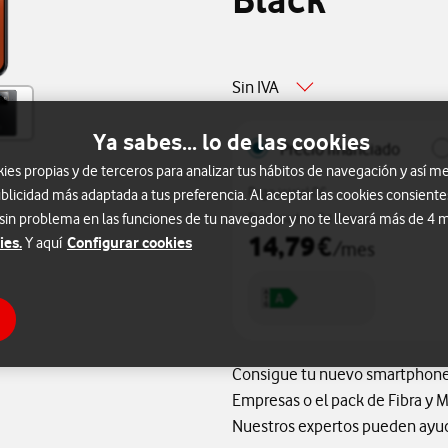
Black
Sin IVA
Ya sabes... lo de las cookies
Precio financiado
s propias y de terceros para analizar tus hábitos de navegación y así me
Pago inicial 0€
blicidad más adaptada a tus preferencia. Al aceptar las cookies consiente
 sin problema en las funciones de tu navegador y no te llevará más de 4
Financiado a 24 meses
14,79
€
ies.
Configurar cookies
Y aquí
/mes
Consigue tu nuevo smartphone p
Empresas o el pack de Fibra y 
Nuestros expertos pueden ayuda