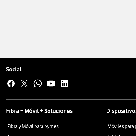
Pie de página de Vodafone
Enlaces a las redes sociales de Vodafone
Social
Fibra + Móvil + Soluciones
Dispositivo
Fibra y Móvil para pymes
Móviles para