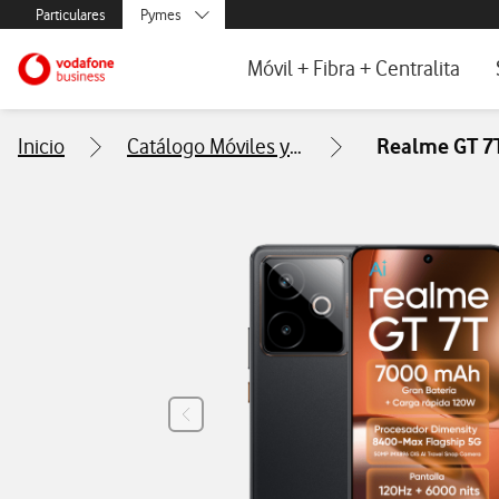
Menús secundarios. Enlace a particulares, empresas y autónom
Particulares
Pymes
Menus de segmentación para empresas y autónomos
Menu navegación principal. Para dis
Autónomos
Ir a la pagina principal de vodafone.es
Móvil + Fibra + Centralita
Grandes empresas
y AA.PP.
Fibra y Móvil para empresas
Inicio
Catálogo Móviles y Tablets
Realme GT 7T
Centralita Virtual One Net