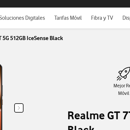
os, ayuda e idioma
positivos de escritorio
Soluciones Digitales
Tarifas Móvil
Fibra y TV
Dis
Ver todas las Soluciones Digitales
Tarifas de Móvil para empresas
Fibra para empresa
Móv
 5G 512GB IceSense Black
Conectividad
Secure Net: seguridad móvil
WiFi portátil
Tab
Soluciones IoT
Roaming para empresas
Televisión para Py
Fij
Ciberseguridad
Wifi para tus client
Workplace
Mejor R
IA para pymes
Móvil
Workplace
Realme GT 7
Servicios Cloud
Blog Nuestra Visión