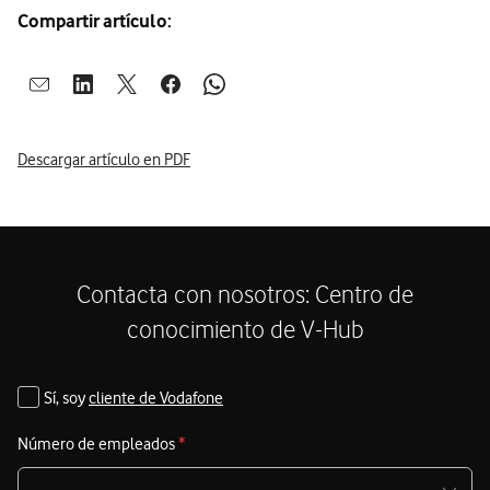
Compartir artículo:
Abrir ventana para compartir en mail
Abrir ventana para compartir en linkedin
Abrir ventana para compartir en twitter
Abrir ventana para compartir en facebook
Abrir ventana para compartir en whatsap
Descargar artículo en PDF
Contacta con nosotros: Centro de
conocimiento de V-Hub
Sí, soy
cliente de Vodafone
Número de empleados
*