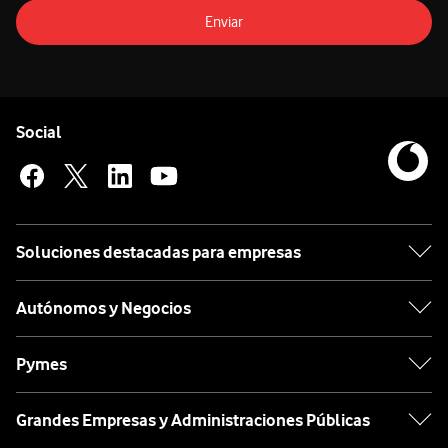
Enviar
Pie de página de Vodafone
Enlaces a las redes sociales de Vodafone
Social
Soluciones destacadas para empresas
Autónomos y Negocios
Pymes
Grandes Empresas y Administraciones Públicas