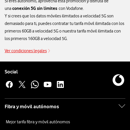
Si eres autónomo, aprovecha esta promoción y disfruta de
conexión 5G sin límites
una
con Vodafone.
Y si crees que los datos móviles ilimitados a velocidad 5G son
demasiado para ti, puedes contratar tu tarifa móvil ilimitada con los
primeros 60GB a velocidad 5G o nuestra tarifa móvil ilimitada con
los primeros 160GB a velocidad 5G.
Ver condiciones legales
Pie de página de Vodafone
Enlaces a las redes sociales de Vodafone
Social
Fibra y móvil autónomos
Mejor tarifa fibra y móvil autónomos