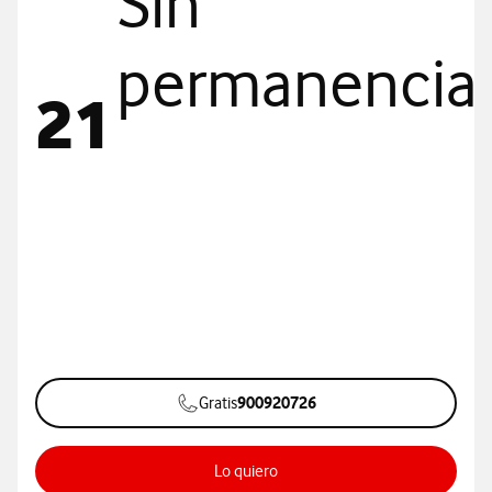
Sin
permanencia.
21
900920726
Gratis
Lo quiero
Datos ilimitados para autónomos