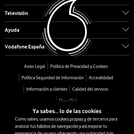
Escribe
Televisión
el
modelo
y
Ayuda
capacidad
del
Vodafone España
smartphone
que
Aviso Legal
Política de Privacidad y Cookies
quieres
entregar
Política Seguridad de Información
Accesibilidad
Información a clientes
Calidad del servicio
Buscar
Mapa Web
Buscar
Contenido
Ya sabes... lo de las cookies
¿Cómo
Como sabes, usamos cookies propias y de terceros para
© 2026 Vodafone España
funciona
analizar tus hábitos de navegación y así mejorar tu
Avda. América 115, 28042 Madrid
Re-
experiencia de usuario ofreciendo una publicidad más