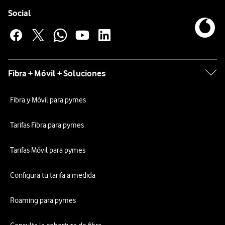
Pie de página de Vodafone
Enlaces a las redes sociales de Vodafone
Social
Fibra + Móvil + Soluciones
Fibra y Móvil para pymes
Tarifas Fibra para pymes
Tarifas Móvil para pymes
Configura tu tarifa a medida
Roaming para pymes