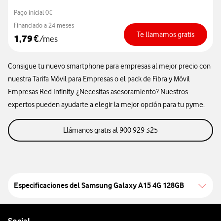
Pago inicial 0€
Financiado a 24 meses
Te llamamos gratis
1,79
€
/mes
Consigue tu nuevo smartphone para empresas al mejor precio con
nuestra Tarifa Móvil para Empresas o el pack de Fibra y Móvil
Empresas Red Infinity. ¿Necesitas asesoramiento? Nuestros
expertos pueden ayudarte a elegir la mejor opción para tu pyme.
llamanos gratis al 9
Llámanos gratis al 900 929 325
Especificaciones del
Samsung Galaxy A15 4G 128GB
Pie de página de Vodafone
Enlaces a las redes sociales de Vodafone