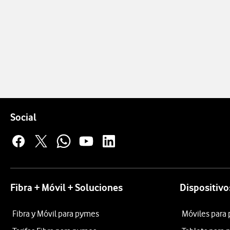
Pie de página de Vodafone
Enlaces a las redes sociales de Vodafone
Social
Fibra + Móvil + Soluciones
Dispositivo
Fibra y Móvil para pymes
Móviles para