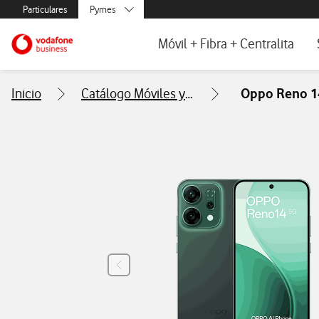
Menús secundarios. Enlace a particulares, empresas y autónom
Particulares
Pymes
Menus de segmentación para empresas y autónomos
Menu navegación principal. Para dis
Autónomos
Ir a la pagina principal de vodafone.es
Móvil + Fibra + Centralita
Grandes empresas
y AA.PP.
Fibra y Móvil para empresas
Inicio
Catálogo Móviles y Tablets
Oppo Reno 1
Centralita Virtual One Net