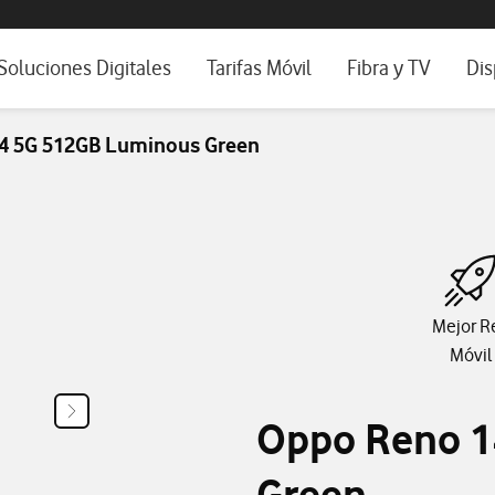
os, ayuda e idioma
positivos de escritorio
Soluciones Digitales
Tarifas Móvil
Fibra y TV
Dis
Ver todas las Soluciones Digitales
Tarifas de Móvil para empresas
Fibra para empresa
Móv
4 5G 512GB Luminous Green
Conectividad
Secure Net: seguridad móvil
WiFi portátil
Tab
Soluciones IoT
Roaming para empresas
Televisión para Py
Fij
Ciberseguridad
Wifi para tus client
Workplace
Mejor R
IA para pymes
Móvil
Workplace
Oppo Reno 1
Servicios Cloud
Blog Nuestra Visión