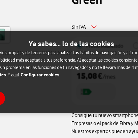
Green
Sin IVA
Ya sabes... lo de las cookies
Precio financiado
s propias y de terceros para analizar tus hábitos de navegación y así me
Pago inicial 0€
blicidad más adaptada a tus preferencia. Al aceptar las cookies consiente
 sin problema en las funciones de tu navegador y no te llevará más de 4
Financiado a 24 meses
15,08
€
ies.
Configurar cookies
Y aquí
/mes
Consigue tu nuevo smartphone p
Empresas o el pack de Fibra y 
Nuestros expertos pueden ayuda