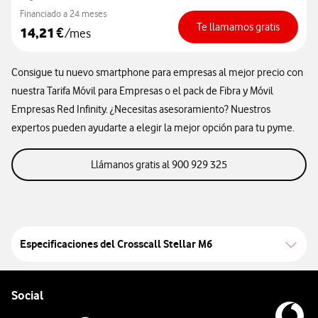
Financiado a 24 meses
Te llamamos gratis
14,21
€
/mes
Consigue tu nuevo smartphone para empresas al mejor precio con
nuestra Tarifa Móvil para Empresas o el pack de Fibra y Móvil
Empresas Red Infinity. ¿Necesitas asesoramiento? Nuestros
expertos pueden ayudarte a elegir la mejor opción para tu pyme.
llamanos gratis al 9
Llámanos gratis al 900 929 325
Especificaciones del
Crosscall Stellar M6
Pie de página de Vodafone
Enlaces a las redes sociales de Vodafone
Social