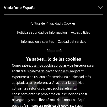
Vodafone España
Política de Privacidad y Cookies
Política Seguridad de Información
Accesibilidad
Información a clientes
Calidad del servicio
Mapa Web
Ya sabes... lo de las cookies
Como sabes, usamos cookies propias y de terceros para
© 2026 Vodafone España S.A.U.
analizar tus hábitos de navegación y así mejorar tu
Avda. América 115, 28042 Madrid
experiencia de usuario ofreciendo una publicidad más
adaptada a tus preferencia. Al aceptar las cookies
consientes estos usos, pero podrás retirar tu
consentimiento sin problema en las funciones de tu
navegador y no te llevará más de 4 minutos. Aquí
Ver nuestra política de cookies.
puedes
Y aquí