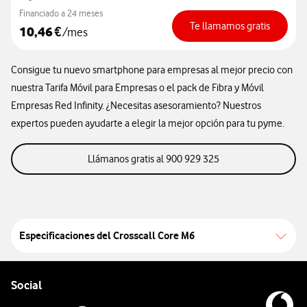
Financiado a 24 meses
Te llamamos gratis
10,46
€
/mes
Consigue tu nuevo smartphone para empresas al mejor precio con
nuestra Tarifa Móvil para Empresas o el pack de Fibra y Móvil
Empresas Red Infinity. ¿Necesitas asesoramiento? Nuestros
expertos pueden ayudarte a elegir la mejor opción para tu pyme.
llamanos gratis al 9
Llámanos gratis al 900 929 325
Especificaciones del
Crosscall Core M6
Pie de página de Vodafone
Enlaces a las redes sociales de Vodafone
Social