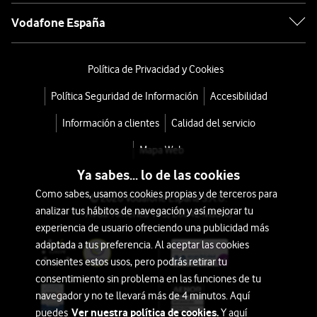
Vodafone España
Política de Privacidad y Cookies
Política Seguridad de Información
Accesibilidad
Información a clientes
Calidad del servicio
Mapa Web
Ya sabes... lo de las cookies
Como sabes, usamos cookies propias y de terceros para
© 2026 Vodafone España S.A.U.
analizar tus hábitos de navegación y así mejorar tu
Avda. América 115, 28042 Madrid
experiencia de usuario ofreciendo una publicidad más
adaptada a tus preferencia. Al aceptar las cookies
consientes estos usos, pero podrás retirar tu
consentimiento sin problema en las funciones de tu
navegador y no te llevará más de 4 minutos. Aquí
Ver nuestra política de cookies.
puedes
Y aquí