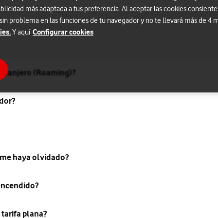
blicidad más adaptada a tus preferencia. Al aceptar las cookies consiente
 sin problema en las funciones de tu navegador y no te llevará más de 4
ies.
Configurar cookies
Y aquí
extranjero (Roaming)?
dor?
e me haya olvidado?
 encendido?
tarifa plana?