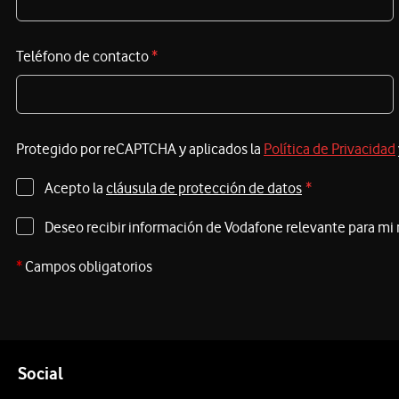
Teléfono de contacto
*
Protegido por reCAPTCHA y aplicados la
Política de Privacidad
Acepto la
cláusula de protección de datos
*
Deseo recibir información de Vodafone relevante para mi
*
Campos obligatorios
Pie de página de Vodafone
Enlaces a las redes sociales de Vodafone
Social