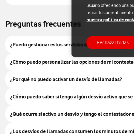
usuario ofreciendo una pu
retirar tu consentimiento
nuestra política de cook
Preguntas frecuentes
Rechazar todas
¿Puedo gestionar estos servicios de voz si estoy en el 
¿Cómo puedo personalizar las opciones de mi contesta
¿Por qué no puedo activar un desvío de llamadas?
¿Cómo puedo saber si tengo algún desvío activo que s
¿Qué ocurre si activo un desvío y tengo el contestador
¿Los desvíos de llamadas consumen los minutos de mi 