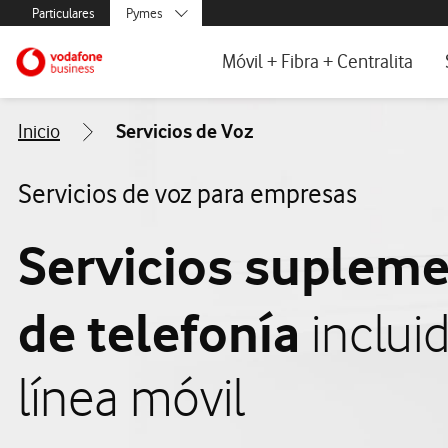
Abrir formulario de solicitud de contacto
Menús secundarios. Enlace a particulares, empresas y autónom
Particulares
Pymes
Menus de segmentación para empresas y autónomos
Menu navegación principal. Para dis
Autónomos
Ir a la pagina principal de vodafone.es
Móvil + Fibra + Centralita
Grandes empresas
y AA.PP.
Fibra y Móvil para empresas
Inicio
Servicios de Voz
Centralita Virtual One Net
Servicios de voz para empresas
Servicios supleme
de telefonía
inclui
línea móvil