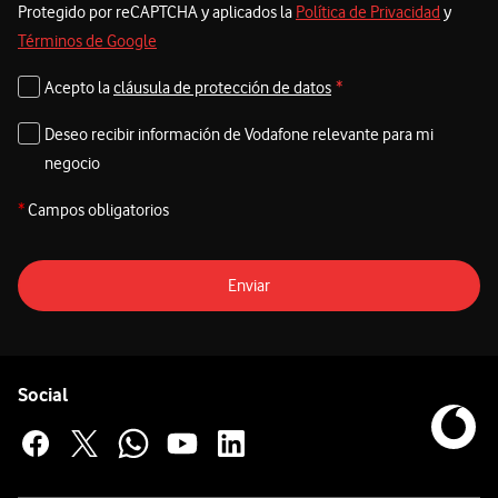
Protegido por reCAPTCHA y aplicados la
Política de Privacidad
y
Términos de Google
Acepto la
cláusula de protección de datos
*
Deseo recibir información de Vodafone relevante para mi
negocio
*
Campos obligatorios
Enviar
Pie de página de Vodafone
Enlaces a las redes sociales de Vodafone
Social