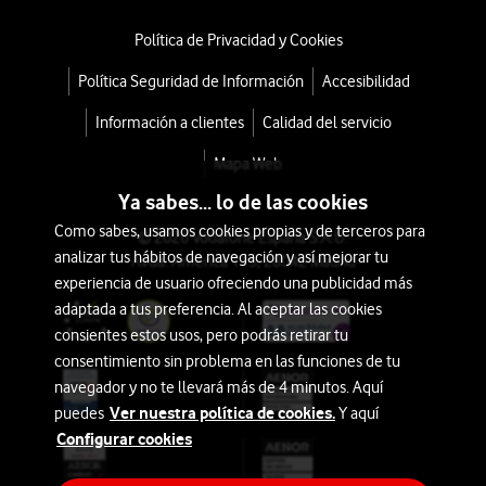
Política de Privacidad y Cookies
Política Seguridad de Información
Accesibilidad
Información a clientes
Calidad del servicio
Mapa Web
Ya sabes... lo de las cookies
Como sabes, usamos cookies propias y de terceros para
© 2026 Vodafone España S.A.U.
analizar tus hábitos de navegación y así mejorar tu
Avda. América 115, 28042 Madrid
experiencia de usuario ofreciendo una publicidad más
adaptada a tus preferencia. Al aceptar las cookies
consientes estos usos, pero podrás retirar tu
consentimiento sin problema en las funciones de tu
navegador y no te llevará más de 4 minutos. Aquí
Ver nuestra política de cookies.
puedes
Y aquí
Configurar cookies