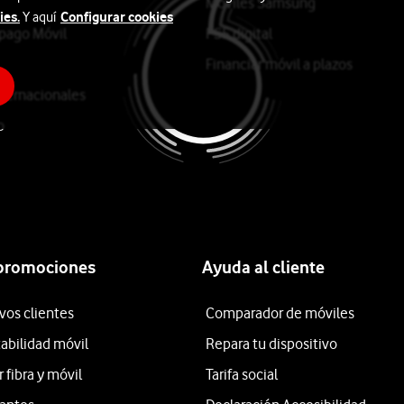
Móviles Samsung
ies.
Configurar cookies
Y aquí
epago Móvil
PS5 digital
Financiar móvil a plazos
ternacionales
o
 promociones
Ayuda al cliente
vos clientes
Comparador de móviles
tabilidad móvil
Repara tu dispositivo
fibra y móvil
Tarifa social