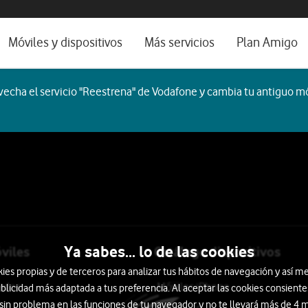
os, ayuda e idioma
rio
Móviles y dispositivos
Más servicios
Plan Amigo
one TV
Móviles
Alianza Vodafone e Iberdrola
echa el servicio "Reestrena" de Vodafone y cambia tu antiguo mó
l 5G
Imagen y Sonido
Servicios avanzados
tura
Ver todos
encias
ogar
Auriculares
Smartwatch
Ordenadores
ocio
Ya sabes... lo de las cookies
viles
Catálogo dispositivos
s propias y de terceros para analizar tus hábitos de navegación y así me
tados
Móviles iPhone
blicidad más adaptada a tus preferencia. Al aceptar las cookies consiente
 sin problema en las funciones de tu navegador y no te llevará más de 4