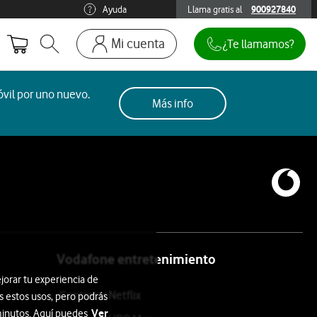
Ayuda
Llama gratis al
900927840
900927840
Mi cuenta
¿Te llamamos?
Abrir buscador. Abre en ventana modal
Ir a la pagina acceso clientes. Abre en p
Mi Vodafone
vil por uno nuevo.
Más info
Móviles y dispositivos
Añadir línea adicional
Mis facturas
Mis pedidos
Recargas
Vodafone entretenimiento
jorar tu experiencia de
Contratar Netflix
s estos usos, pero podrás
Ver
 minutos. Aquí puedes