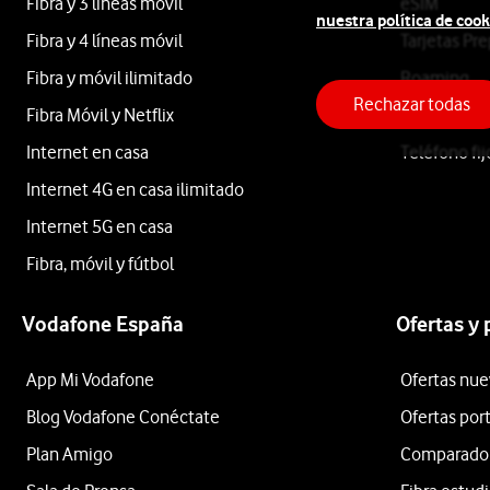
Exclusivas
Fibra y 3 líneas móvil
eSIM
nuestra política de cook
Fibra y 4 líneas móvil
Tarjetas Pr
en
Apple
Fibra y móvil ilimitado
Roaming
Rechazar todas
Fibra Móvil y Netflix
Llamadas in
Móviles
Samsung
Internet en casa
Teléfono fij
Xiaomi
Apple
Internet 4G en casa ilimitado
Internet 5G en casa
OPPO
Fibra, móvil y fútbol
Si
Motorola
estás
Vodafone España
Ofertas y
buscando
Etiqueta
comprar
App Mi Vodafone
Ofertas nue
un
Blog Vodafone Conéctate
Ofertas por
iPhone
Lo
con
Plan Amigo
Comparador 
último
las